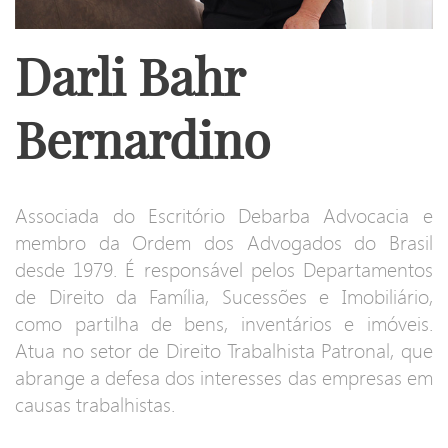
Darli Bahr
Bernardino
Associada do Escritório Debarba Advocacia e
membro da Ordem dos Advogados do Brasil
desde 1979. É responsável pelos Departamentos
de Direito da Família, Sucessões e Imobiliário,
como partilha de bens, inventários e imóveis.
Atua no setor de Direito Trabalhista Patronal, que
abrange a defesa dos interesses das empresas em
causas trabalhistas.