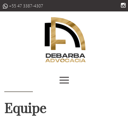
+55 47 3387-4307
≡
Equipe