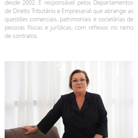
desde 2002. É responsável pelos Departamentos
de Direito Tributário e Empresarial que abrange as
questões comerciais, patrimoniais e societárias de
pessoas físicas e jurídicas, com reflexos no ramo
de contratos.